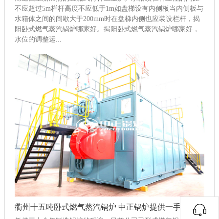
不应超过5m栏杆高度不应低于1m如盘梯设有内侧板当内侧板与
水箱体之间的间歇大于200mm时在盘梯内侧也应装设栏杆，揭
阳卧式燃气蒸汽锅炉哪家好。揭阳卧式燃气蒸汽锅炉哪家好，
水位的调整运...
衢州十五吨卧式燃气蒸汽锅炉 中正锅炉提供一手锅炉货源