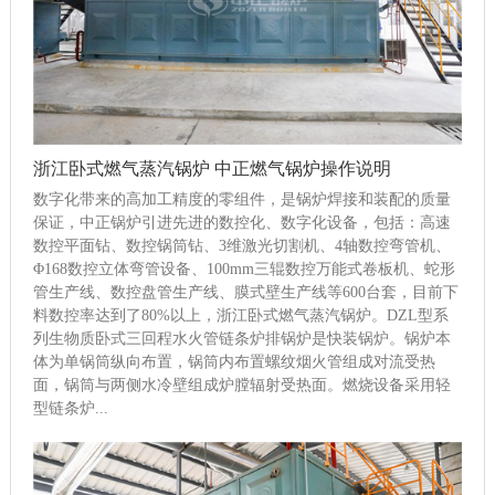
浙江卧式燃气蒸汽锅炉 中正燃气锅炉操作说明
数字化带来的高加工精度的零组件，是锅炉焊接和装配的质量
保证，中正锅炉引进先进的数控化、数字化设备，包括：高速
数控平面钻、数控锅筒钻、3维激光切割机、4轴数控弯管机、
Φ168数控立体弯管设备、100mm三辊数控万能式卷板机、蛇形
管生产线、数控盘管生产线、膜式壁生产线等600台套，目前下
料数控率达到了80%以上，浙江卧式燃气蒸汽锅炉。DZL型系
列生物质卧式三回程水火管链条炉排锅炉是快装锅炉。锅炉本
体为单锅筒纵向布置，锅筒内布置螺纹烟火管组成对流受热
面，锅筒与两侧水冷壁组成炉膛辐射受热面。燃烧设备采用轻
型链条炉...