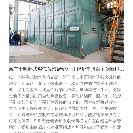
咸宁十吨卧式燃气蒸汽锅炉,中正锅炉坚持自主创新根据市场趋势实时调整战略
咸宁十吨卧式燃气蒸汽锅炉，近年来，中正锅炉进行大规模的
焊接工艺革命，淘汰了效率低下，稳定性差的传统手工焊作
业，采用高效率，稳定性好的机械焊、自动焊进行生产。充实
更新了大量的进口自动焊接设备，实现从锅筒、膜式壁、蛇形
管到钢架等所有主要部件焊接的自动化。同时在焊接过程中，
大量使用了焊接变位器，使焊接位置始终处于最佳的平焊位
置，并通过严格控制焊前清理和坡口尺寸，使焊缝质量具有了
可靠的保障。SHL型散装锅炉系双锅筒横向布置自然循环水管
锅炉。锅炉由前后左右水准壁组成的炉膛和由上下锅筒与对流