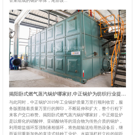
管束组成的锅炉本体，尾部设...
揭阳卧式燃气蒸汽锅炉哪家好,中正锅炉为纺织行业提供高效锅炉系统
与此同时，中正锅炉2019年工业锅炉质量万里行顺利收官，服
务版图随着质量万里行的脚印，不断延伸和扩大，整个行程下
来客户交口称赞。揭阳卧式燃气蒸汽锅炉哪家好，中正熔盐炉
是以熔化的硝酸钾、亚硝酸钠等的混合物为传热介质的锅炉，
利用熔盐循环泵强制液相循环，将热能输送给用热设备后，继
而返回重新加热的直流式特种工业炉。水箱顶栏杆立柱的间距