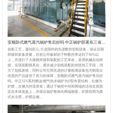
安顺卧式燃气蒸汽锅炉售后好吗 中正锅炉部署东三省为2020年重点市场
创新工艺，凝结匠心,引进国外的先进数控切割设备，保证后期
焊接和装备质量，目前公司板材的下料数控率达到了80%以
上，并进行了大规模焊接和装配的工艺革命，采用机械自动焊
接，实现装配模具化，逐步减少划线装配的传统加工手段，消
灭了划线差错，同时公司引用先进的计量检测设备也为制造出
优质的产品提供了有力的保障，安顺卧式燃气蒸汽锅炉售后好
吗。中正SZS系列燃油/燃气热水锅炉为D型布置结构，右侧为
炉膛，左侧为对流管束；通过下锅筒中间和两端的活动支座固
定在本体底盘上，并保证锅炉整体向两端膨胀。炉膛四周为膜
式水冷壁，炉膛左侧...