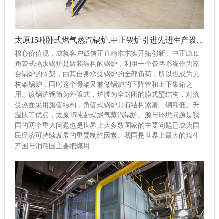
太原15吨卧式燃气蒸汽锅炉,中正锅炉引进先进生产设备再提核心竞争力
核心价值观，成就客户诚信正直精准求实开拓创新。中正DHL
角管式热水锅炉是散装结构的锅炉，利用一个管路系统作为整
台锅炉的骨架，由其自身承受锅炉的全部负荷，所以也成为无
构架锅炉，同时这个骨架又兼做锅炉的下降管和上下集箱之
用。该锅炉锅筒为外置式，炉膛为全封闭的膜式壁结构，对流
受热面采用旗管结构，角管式锅炉具有结构紧凑、钢耗低、升
温快等优点，太原15吨卧式燃气蒸汽锅炉。源与环境问题是我
国的两个重大问题也是世界上大多数国家的主要问题已成为国
民经济可持续发展的重要制约因素。我国是世界上最大的煤生
产国与消耗国主要把煤用...