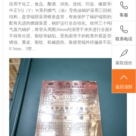
应用于化工、食品、酿酒、供热、造纸、印染、橡胶等行业。
中正YQ（Y）W系列燃气（油）导热油锅炉采用三回程圆盘管
客服
结构，盘管端部采用锥形盘管，有效保护了锅炉端部的炉墙，
配有先进的燃烧装置，锅炉运行全自动化。徐州三十吨卧式燃
气蒸汽锅炉，将管头周围20mm内清理干净并进行全面外观检查
不得有分层、裂纹等缺陷。受热面管子的检查外观是否有严重
联系电话
锈蚀、重皮、裂纹、机械损伤。胀接管端外径偏差不应超过
0.5mm。3管...
索取报价
返回顶部