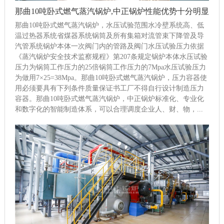
那曲10吨卧式燃气蒸汽锅炉,中正锅炉性能优势十分明显
那曲10吨卧式燃气蒸汽锅炉，水压试验范围水冷壁系统高、低
温过热器系统省煤器系统锅筒及所有集箱对流管束下降管及导
汽管系统锅炉本体一次阀门内的管路及阀门水压试验压力依据
《蒸汽锅炉安全技术监察规程》第207条规定锅炉本体水压试验
压力为锅筒工作压力的25倍锅筒工作压力的7Mpa水压试验压力
为做用7×25=38Mpa。那曲10吨卧式燃气蒸汽锅炉，压力容器使
用必须要具有下列条件质量保证书工厂不得自行设计制造压力
容器。那曲10吨卧式燃气蒸汽锅炉，中正锅炉标准化、专业化
和数字化的智能制造体系，可以合理调度企业人、财、物，...