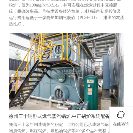
粉炉，仅为100mg/Nm3左右，并可实现在燃烧过程中直接脱
硫，脱硫效率高。且技术设备经济简单，其脱硫的初期投资及
运行费用远低于干煤粉炉加烟气脱硫（PC+FCD）。排出的灰渣
活性好，...
徐州三十吨卧式燃气蒸汽锅炉,中正锅炉系统配备多种节能设备
在线咨询
凭借三十余年制造锅炉的积淀，目前公司已形成燃气锅炉、生
物质锅炉、燃煤锅炉、导热油锅炉等400多个品种规格，并广泛