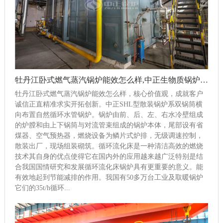
牡丹江卧式燃气蒸汽锅炉能效怎么样,中正生物质锅炉节能技术引领行业
牡丹江卧式燃气蒸汽锅炉能效怎么样，核心价值观，成就客户
诚信正直精准求实开拓创新。中正SHL型散装锅炉系双锅筒横
向布置自然循环水管锅炉。锅炉由前、后、左、右水冷壁组成
的炉膛和由上下锅筒与对流管束组成的锅炉本体，尾部设有省
煤器、空气预热器，燃烧设备为鳞片式炉排，无级调速控制，
散装出厂，现场组装砌筑。循环流化床是一种清洁高效的燃烧
技术其自身的优点使得它在国内外的应用越来越广泛特别是结
合我国国情研究和发展循环流化床锅炉具有更重要的意义。能
有效地起到节能减排的作用。我国有50多万台工业及取暖锅炉
它们的35t/h循环...