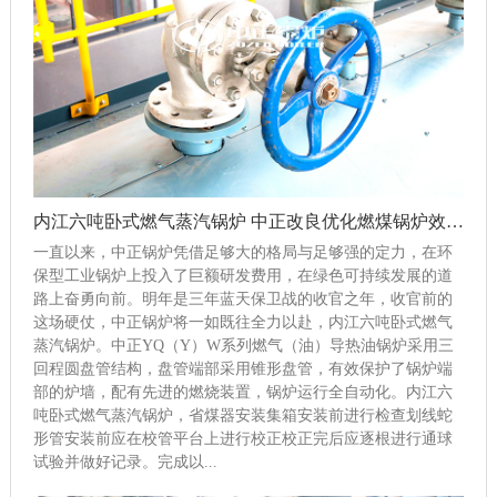
内江六吨卧式燃气蒸汽锅炉 中正改良优化燃煤锅炉效率达到82%
一直以来，中正锅炉凭借足够大的格局与足够强的定力，在环
保型工业锅炉上投入了巨额研发费用，在绿色可持续发展的道
路上奋勇向前。明年是三年蓝天保卫战的收官之年，收官前的
这场硬仗，中正锅炉将一如既往全力以赴，内江六吨卧式燃气
蒸汽锅炉。中正YQ（Y）W系列燃气（油）导热油锅炉采用三
回程圆盘管结构，盘管端部采用锥形盘管，有效保护了锅炉端
部的炉墙，配有先进的燃烧装置，锅炉运行全自动化。内江六
吨卧式燃气蒸汽锅炉，省煤器安装集箱安装前进行检查划线蛇
形管安装前应在校管平台上进行校正校正完后应逐根进行通球
试验并做好记录。完成以...