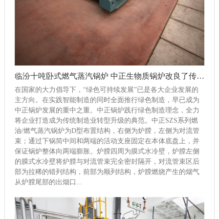
临汾十吨卧式燃气蒸汽锅炉 中正生物质锅炉改良了传统锅炉一系列问题
在国家的大力倡导下，“绿色可持续发展”已是各大企业发展的
主方向。在实践智能制造的同时全面推行绿色制造，早已成为
中正锅炉发展的重中之重。中正锅炉践行绿色制造理念，全力
将企业打造成为传统制造业转型升级的典范。中正SZS系列燃
油/燃气蒸汽锅炉为D型布置结构，右侧为炉膛，左侧为对流管
束；通过下锅筒中间和两端的活动支座固定在本体底盘上，并
保证锅炉整体向两端膨胀。炉膛四周为膜式水冷壁，炉膛左侧
的膜式水冷壁将炉膛与对流管束完全密封隔开，对流管束区后
部为拉稀的错列结构，前部为顺列结构，炉膛燃烧产生的烟气
从炉膛尾部的出烟口...