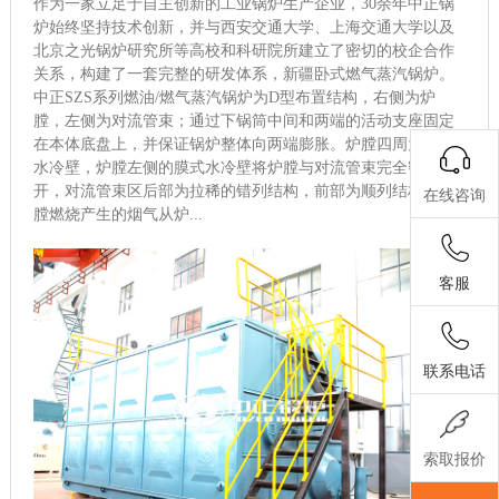
作为一家立足于自主创新的工业锅炉生产企业，30余年中正锅
炉始终坚持技术创新，并与西安交通大学、上海交通大学以及
北京之光锅炉研究所等高校和科研院所建立了密切的校企合作
关系，构建了一套完整的研发体系，新疆卧式燃气蒸汽锅炉。
中正SZS系列燃油/燃气蒸汽锅炉为D型布置结构，右侧为炉
膛，左侧为对流管束；通过下锅筒中间和两端的活动支座固定
在本体底盘上，并保证锅炉整体向两端膨胀。炉膛四周为膜式
水冷壁，炉膛左侧的膜式水冷壁将炉膛与对流管束完全密封隔
开，对流管束区后部为拉稀的错列结构，前部为顺列结构，炉
在线咨询
膛燃烧产生的烟气从炉...
客服
联系电话
索取报价