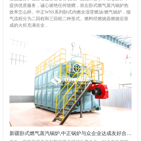
提供优质服务，诚心谢绝任何馈赠，崇左卧式燃气蒸汽锅炉热
效率怎么样。中正WNS系列卧式内燃全湿背燃油/燃气锅炉，烟
气流程分为二回程和三回程二种形式。燃料经燃烧器燃烧后形
成的火炬充满在全...
新疆卧式燃气蒸汽锅炉,中正锅炉与众企业达成友好合作关系