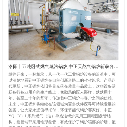
洛阳十五吨卧式燃气蒸汽锅炉,中正天然气锅炉斩获各项荣誉
继往开来，一脉相承，从一代一代工业锅炉设备的沿革中，可
以清楚地看到中正锅炉在自主创新道路上的孜孜以求。产品迭
代更新，中正锅炉依旧将目光落在质量与品质上，这些设备活
跃各行各业用户的生产线上，像勤恳的匠人那样，默默用十
年、甚至二十年的坚守，传递着中正锅炉与客户之间的信赖。
未来，中正锅炉将继续在该领域为更多伙伴探寻可持续发展的
答案，让大家永远值得托付，环保节能气锅炉哪家好。中正
YQ（Y）L系列燃气（油）导热油锅炉采用三回程圆盘管结
构，盘管端部采用锥形盘管，有效保护了锅炉端部的炉墙，配