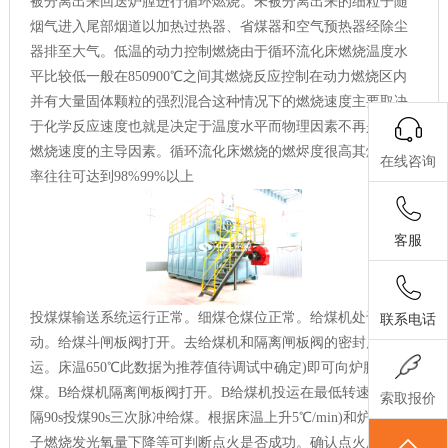
被分离出来回送炉膛进行循环燃烧。未被分离出来的细粒子随
烟气进入尾部烟道以加热过热器、省煤器和空气预热器经除尘
器排至大气。低温的动力控制燃烧由于循环流化床燃烧温度水
平比较低一般在850900℃之间其燃烧反应控制在动力燃烧区内
并有大量固体颗粒的强烈混合这种情况下的燃烧速度主要取决
于化学反应速度也就是决定于温度水平而物理因素不再是控制
燃烧速度的主导因素。循环流化床燃烧的燃烬度很高其燃烧效
在线咨询
率往往可达到98%99%以上
客服
投煤煤输送系统运行正常。细煤仓煤位正常。给煤机处于手
联系电话
动。给煤斗闸板阀打开。去给煤机和隔离闸板阀的密封风投
运。床温650℃此数据为推荐值待调试中确定)即可向炉膛内投
煤。B给煤机隔离闸板阀打开。B给煤机投运在最低转速下)每间
索取报价
隔90s投煤90s三次脉冲给煤。根据床温上升5℃/min)和炉内煤粒
子燃烧发光氧量下降等可判断点火是否成功。确认点火成功后