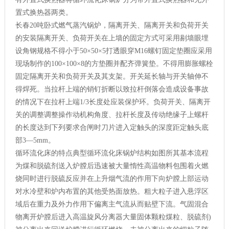
置式换热器两类。
长春20吨卧式燃气蒸汽锅炉，隔离开关、隔离开关和负荷开关
的安装隔离开关、负荷开关在上墙的固定方式可采用剔墙眼埋
设角钢规格不得小于50×50×5打透眼穿M16螺钉固定垫圈应采用
现场制作的100×100×8的方垫圈并配齐弹簧垫。不得用膨胀螺栓
固定隔离开关和负荷开关及其支架。开关延长轴与开关轴伸不
得焊死。当拉杆上端的销钉折断以致拉杆倒落会造成设备事故
的情况下在拉杆上端1/3长度处应装保护环。负荷开关、隔离开
关的调整调整操作动机构角度、拉杆长度及传动绝缘子上螺杆
的长度达到下列要求合闸时刀片进入定触头的深度距定触头底
部3—5mm。
循环流化床的特点典型循环流化床锅炉结构如图所其基本流程
为煤和脱硫剂送入炉膛后迅速被大量惰性高温物料包围着火燃
烧同时进行脱硫反应并在上升烟气流的作用下向炉膛上部运动
对水冷壁和炉内布置的其他受热面放热。粗大粒子进入悬浮区
域后在重力及外力作用下偏离主气流从而贴壁下流。气固混合
物离开炉膛后进入高温旋风分离器大量固体颗粒煤粒、脱硫剂)