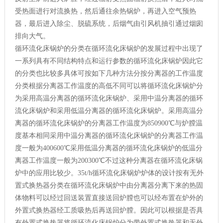
受热面进行对流换热，然后通往余热锅炉，再进入空气预热
器，最后进入除尘、脱硫系统，后烟气由引风机抽引通过烟囱
排向大气。
循环流化床锅炉的分类在循环流化床锅炉的发展过程中出现了
一系列具有不同结构特点和运行参数的循环流化床锅炉因此它
的分类也比较多具体可按如下几种方法分按分离器的工作温度
分类根据分离器工作温度的高低不同可以将循环流化床锅炉分
为采用高温分离器的循环流化床锅炉、采用中温分离器的循环
流化床锅炉和采用低温分离器的循环流化床锅炉。采用高温分
离器的循环流化床锅炉的分离器工作温度为850900℃与炉膛温
度基本相同采用中温分离器的循环流化床锅炉的分离器工作温
度一般为400600℃采用低温分离器的循环流化床锅炉的低温分
离器工作温度一般为200300℃不过这种分离器在循环流化床锅
炉中的应用比较少。35t/h循环流化床锅炉炉体的设计按有无外
置式换热器分类在循环流化床锅炉中由分离器分离下来的热固
体物料可以经过回送装置直接送回炉膛也可以经布置在炉外的
外置式换热器经工质吸热后再送回炉膛。因此可以根据是否具
有外置式换热器将循环流化床锅炉分为带外置式换热器和无外