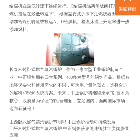
给煤机在最低转速下连续运行。C给煤机隔离闸板阀打开。C给
返回顶部
煤机投运在最低转速下)。根据需要减少床下油燃烧器出力同时
增加给煤机转速或投运A、D给煤机。检查床温上升速率进一步
添加燃料。
长春20吨卧式燃气蒸汽锅炉，作为一家大型工业锅炉制造企
业，中正锅炉拥有四大系列、400多种型号的锅炉产品。根据各
地环保要求和使用需求的不同，可为用户量体裁衣，选择合适
的燃料和锅炉系统方案。未来，中正锅炉将继续秉承“以技术为
核心、以质量为保证”的经营理念，立足国内，面向国际市场，
迈向新征程！
山西卧式燃气蒸汽锅炉节能吗,中正锅炉推动可持续发展
四平20吨卧式燃气蒸汽锅炉 中正锅炉获评绝味鸭脖年度优质供
应商