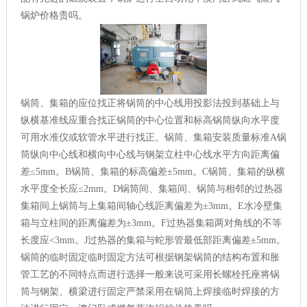
锅炉价格贵吗。
锅筒、集箱的应位找正将锅筒的中心线用投影法投到基础上与
纵横基准线应重合找正锅筒的中心位置和标高锅筒纵向水平度
可用水准仪或软管水平进行找正。锅筒、集箱安装质量标准A锅
筒纵向中心线和横向中心线与钢架立柱中心线水平方向距离偏
差≤5mm。B锅筒、集箱的标高偏差±5mm。C锅筒、集箱的纵横
水平度全长应≤2mm。D锅筒间、集箱间、锅筒与相邻的过热器
集箱间上锅筒与上集箱间轴心线距离偏差为±3mm。E水冷壁集
箱与立柱间的距离偏差为±3mm。F过热器集箱两对角线的不等
长度应<3mm。J过热器的集箱与蛇形管最低部距离偏差±5mm。
锅筒的临时固定临时固定方法可根据钢架锅筒的结构布置和胀
管工艺的不同特点而进行选择一般来说可采用长螺栓托座将锅
筒与钢架、横梁进行固定严禁采用在锅筒上焊接临时焊接的方