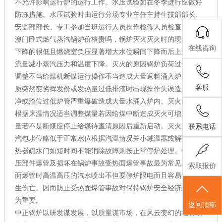
不允许影响运行炉的运行工作。水压试验如在冬季进行应做好
防冻措施。水压试验时由运行分场专业主任主持生技部部长、
安监部部长、专工参加当班运行人员操作检修人员检查。
澳门卧式燃气蒸汽锅炉价格贵吗，锅炉灭火灭火时的现象床温
在线咨询
下降的很低且燃烧室负压显著增大水位瞬间下降而后上升蒸汽
流量减小蒸汽压力和温度下降。灭火的原因锅炉负荷过低操作
调整不当给煤机断煤运行操作不当造成大量返料涌入炉膛。煤
客服
质突然变劣挥发份或发热量过低排渣时出现操作失误造成渣放
净或渣位过低炉管严重爆破造成大量水涌入炉内。灭火的处理
根据床温情况适当调整煤量若因给煤中断造成灭火可增加给煤
量若不是断煤应停止给煤待查清原因后重新启动。灭火后保持
联系电话
汽包水位略低于正常水位根据汽温情况关小减温器或解列开过
热器疏水门如短时间不能消除故障则按正常停炉处理。锅炉承
压部件爆管及损坏在锅炉事故受热面爆管事故最为常见。受热
索取报价
面爆管时高温高压的汽水喷出不但要停炉限电而且容易造成人
生伤亡。因而防止受热面爆管事故对保持锅炉安全经济运行尤
为重要。
返回顶部
中正锅炉以研发谋发展，以质量谋市场，在风云变幻的经济浪