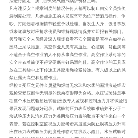
法进行固定，澳门卧式燃气蒸汽锅炉价格贵吗。
凡有违反安全规章制度的情况任何人都可以制止由安全员按奖
惩制度处理。凡参加施工的人员应坚守岗位严禁酒后操作、争
吵、打闹违者根据情节轻重予以处理。当发生人身、设备事故
或未遂事故时应抢求伤员和维持现场情况并立即报有关部门。
领导和安全人员经常深入现场察看不安全因素是否存在如存在
应马上采取措施。高空作业凡患有高血压、心脏病、贫血病等
不适合于高空作业的人不得从事高空作业。高空作业系可靠的
安全带衣着简便不得穿硬底带钉易滑的鞋。高空作业的工具应
放在工具袋中上下传递工具应用绳栓紧传递。有六级以上的风
禁止露天高空和起重作业。
经检查受压之元件金属壁和焊缝无水珠和水雾的漏泄痕迹经宏
观检查受压部件无明显的残余变形即为合格。水压试验注意事
项整个水压试验超压试验)应设专人监视和控制压力并将试验结
果及发现问题做好记录。试验前压力表应校验准确并不少于二
块试验压力以汽包压力为准两块压力表的取点不允许来自一个
表管。若在控制室监视压力应考虑高度差为防止误将压力升高
应在压力表试验压力刻度处作临时红线以示醒目。水压试验时