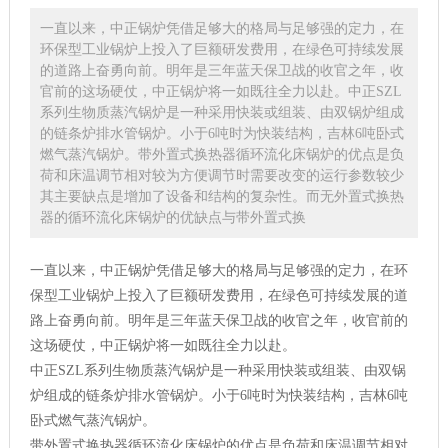
一直以来，中正锅炉凭借足够大的格局与足够强的定力，在
环保型工业锅炉上投入了巨额研发费用，在绿色可持续发展
的道路上奋勇向前。明年是三年蓝天保卫战的收官之年，收
官前的这场硬仗，中正锅炉将一如既往全力以赴。中正SZL
系列生物质蒸汽锅炉是一种采用快装或组装、由双锅炉组成
的链条炉排水管锅炉。小于6吨时为快装结构，吉林6吨卧式
燃气蒸汽锅炉。带外置式换热器循环流化床锅炉的优点是负
荷和床温调节相对较为方便调节时需要改变的运行参数较少
其主要缺点是增加了设备和结构的复杂性。而无外置式换热
器的循环流化床锅炉的优缺点与带外置式换
一直以来，中正锅炉凭借足够大的格局与足够强的定力，在环
保型工业锅炉上投入了巨额研发费用，在绿色可持续发展的道
路上奋勇向前。明年是三年蓝天保卫战的收官之年，收官前的
这场硬仗，中正锅炉将一如既往全力以赴。
中正SZL系列生物质蒸汽锅炉是一种采用快装或组装、由双锅
炉组成的链条炉排水管锅炉。小于6吨时为快装结构，吉林6吨
卧式燃气蒸汽锅炉。
带外置式换热器循环流化床锅炉的优点是负荷和床温调节相对