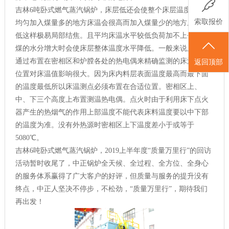
吉林6吨卧式燃气蒸汽锅炉，床层低还会使整个床层温度十分不
索取报价
均匀加入煤量多的地方床温会很高而加入煤量少的地方床温很
低这样极易局部结焦。且平均床温水平较低负荷加不上去。当
煤的水分增大时会使床层整体温度水平降低。一般来说床温是
通过布置在密相区和炉膛各处的热电偶来精确监测的床温测点
返回顶部
位置对床温值影响很大。因为床内料层表面温度最高而最下面
的温度最低所以床温测点必须布置在合适位置。密相区上、
中、下三个高度上布置测温热电偶。点火时由于利用床下点火
器产生的热烟气的作用上部温度不能代表床料温度要以中下部
的温度为准。没有外热源时密相区上下温度差小于或等于
5080℃。
吉林6吨卧式燃气蒸汽锅炉，2019上半年度“质量万里行”的回访
活动暂时收尾了，中正锅炉全天候、全过程、全方位、全身心
的服务体系赢得了广大客户的好评，但质量与服务的提升没有
终点，中正人坚决不停步，不松劲，“质量万里行”，期待我们
再出发！