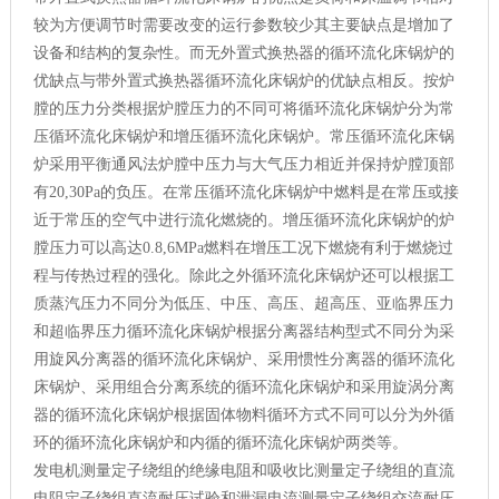
较为方便调节时需要改变的运行参数较少其主要缺点是增加了
设备和结构的复杂性。而无外置式换热器的循环流化床锅炉的
优缺点与带外置式换热器循环流化床锅炉的优缺点相反。按炉
膛的压力分类根据炉膛压力的不同可将循环流化床锅炉分为常
压循环流化床锅炉和增压循环流化床锅炉。常压循环流化床锅
炉采用平衡通风法炉膛中压力与大气压力相近并保持炉膛顶部
有20,30Pa的负压。在常压循环流化床锅炉中燃料是在常压或接
近于常压的空气中进行流化燃烧的。增压循环流化床锅炉的炉
膛压力可以高达0.8,6MPa燃料在增压工况下燃烧有利于燃烧过
程与传热过程的强化。除此之外循环流化床锅炉还可以根据工
质蒸汽压力不同分为低压、中压、高压、超高压、亚临界压力
和超临界压力循环流化床锅炉根据分离器结构型式不同分为采
用旋风分离器的循环流化床锅炉、采用惯性分离器的循环流化
床锅炉、采用组合分离系统的循环流化床锅炉和采用旋涡分离
器的循环流化床锅炉根据固体物料循环方式不同可以分为外循
环的循环流化床锅炉和内循的循环流化床锅炉两类等。
发电机测量定子绕组的绝缘电阻和吸收比测量定子绕组的直流
电阻定子绕组直流耐压试验和泄漏电流测量定子绕组交流耐压