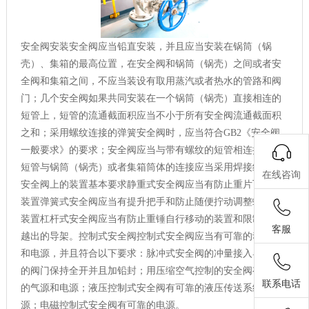
安全阀安装安全阀应当铅直安装，并且应当安装在锅筒（锅
壳）、集箱的最高位置，在安全阀和锅筒（锅壳）之间或者安
全阀和集箱之间，不应当装设有取用蒸汽或者热水的管路和阀
门；几个安全阀如果共同安装在一个锅筒（锅壳）直接相连的
短管上，短管的流通截面积应当不小于所有安全阀流通截面积
之和；采用螺纹连接的弹簧安全阀时，应当符合GB2《安全阀
一般要求》的要求；安全阀应当与带有螺纹的短管相连接，而
短管与锅筒（锅壳）或者集箱筒体的连接应当采用焊接结构。
在线咨询
安全阀上的装置基本要求静重式安全阀应当有防止重片飞脱的
装置弹簧式安全阀应当有提升把手和防止随便拧动调整螺钉的
装置杠杆式安全阀应当有防止重锤自行移动的装置和限制杠杆
客服
越出的导架。控制式安全阀控制式安全阀应当有可靠的动力源
和电源，并且符合以下要求：脉冲式安全阀的冲量接入导管上
的阀门保持全开并且加铅封；用压缩空气控制的安全阀有可靠
联系电话
的气源和电源；液压控制式安全阀有可靠的液压传送系统和电
源；电磁控制式安全阀有可靠的电源。