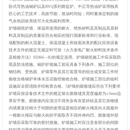
卧式导热油锅炉以及RYQ系列熔盐炉。中正导热油炉采用独具
匠心的工艺技术，高效节能，熬油时间短；同时量身定制的烟
气余热回收系统可大化热能利用率。
炉墙砌筑炉墙、保温所使用的耐火、绝热材料及其制品其原材
料及其制品的质量应符合相应的现行国家标准和行业标准。现
场配制的耐火混凝土、保温混凝土和抹面灰浆的配比应按设备
技术文件的规定无规定时可按《火力发电厂耐火材料技术条件
及检验方法》SDJ66—82的规定选用。炉墙砌筑施工中应采取防
雨及防冻措施。锅炉炉墙施工前应具备下列条件。施工部位的
钢结构、受热面、炉墙零件及其它装置等的组合或安装工作经
验收合格锅炉本体水压试验经验收合格。炉墙施工部位的临时
设施应全部清除并经检查合格。5炉墙的膨胀缝应符合下列要求
炉墙应按设备技术文件的规定留出膨胀缝其宽度偏差为±3mm边
界应平整。膨胀缝内应清洁不得夹杂有灰桨碎砖及其它杂物缝
内填塞直径稍大于间隙的使用温度相应的耐火绳其向火面最外
一根耐火绳应与耐火砖的平面取齐不得外伸内凹。膨胀缝外部
炉墙应采取可靠的密封措施。炉墙施工时应注意各部分的间隙
特别是与受热面的间隙炉墙主要间隙允许偏差不大于下表的规