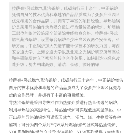
拉萨4吨卧式燃气蒸汽锅炉，砥砺前行三十余年，中正锅炉
凭借自身的技术优势和卓越的产品品质成为了众多产业园区
优先考虑的合作品牌，并拥有了丰富的项目经验。导热油锅
炉是采用导热油作为热媒介质进行热量传递的锅炉。炉墙施
工部位的临时设施应全部清除并经检查合格。拉萨4吨卧式
燃气蒸汽锅炉，设置每台锅炉至少应当装设两个安全阀。科
研方面，中正锅炉加大先进节能环保技术的研发力度，与西
安交通大学、上海交通大学以及北京之光锅炉研究所等高校
和科研院所建立了密切的校企合作关系，加快制造业绿色改
造升级，努力构建高效、清洁、低碳、循环的绿
拉萨4吨卧式燃气蒸汽锅炉，砥砺前行三十余年，中正锅炉凭借
自身的技术优势和卓越的产品品质成为了众多产业园区优先考
虑的合作品牌，并拥有了丰富的项目经验。
导热油锅炉是采用导热油作为热媒介质进行热量传递的锅炉。
利用导热油的高温特性，导热油锅炉可实现低压高温供热。中
正出品的导热油锅炉可适应天然气、沼气、煤、生物质等多种
燃料；可分为四个系列YQW系列燃油/燃气卧式导热油锅炉、
YQL系列燃油/燃气立式导热油锅炉、YLW系列燃煤（生物质）