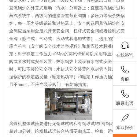
条要求外，以下位置也应当装设安全阀：再热器出口处，以及
直流锅炉的外置式启动（汽水）分离器上；直流蒸汽锅炉过热
蒸汽系统中，两级间的连接管道截止阀前；多压力等级余热锅
炉，每一压力等级锅筒和过热器上。安全阀选用蒸汽锅炉的安
全阀应当采用全启式弹簧安全阀、杠杆式安全阀或者控制式安
全阀（脉冲式、气动式、液动式和电磁式等），选用的安全阀
应当符合《安全阀安全技术监察规程》和相应技术标准的规
定；对于额定工作压力≤0Mpa的蒸汽锅炉可以采用静重式安全
在线咨询
阀或者水封式安全装置，热水锅炉上装设有水封式安全装置
时，可以不装设安全阀；水封式安全装置的水封管内经应当根
据锅炉的额定蒸发量（额定热功率）和额定工作压力确定，并
客服
且不5mm，不应当装设阀门，有防冻措施。
联系电话
磨煤机整体试验要进行无钢球试转和有钢球试转有钢球试转不
索取报价
超过10分钟。给粉机试运转合格后要由热工、检修、运行各有