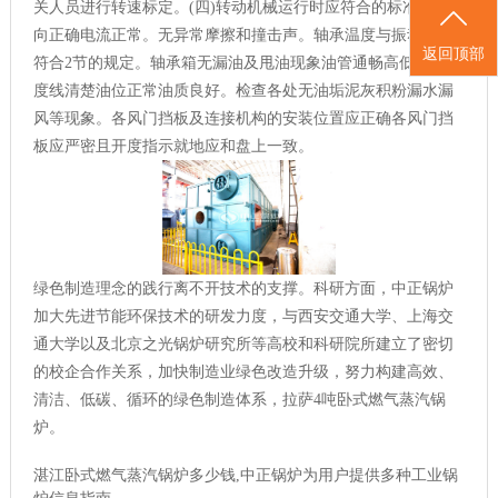
关人员进行转速标定。(四)转动机械运行时应符合的标准回转方
向正确电流正常。无异常摩擦和撞击声。轴承温度与振动值应
返回顶部
符合2节的规定。轴承箱无漏油及甩油现象油管通畅高低油位刻
度线清楚油位正常油质良好。检查各处无油垢泥灰积粉漏水漏
风等现象。各风门挡板及连接机构的安装位置应正确各风门挡
板应严密且开度指示就地应和盘上一致。
绿色制造理念的践行离不开技术的支撑。科研方面，中正锅炉
加大先进节能环保技术的研发力度，与西安交通大学、上海交
通大学以及北京之光锅炉研究所等高校和科研院所建立了密切
的校企合作关系，加快制造业绿色改造升级，努力构建高效、
清洁、低碳、循环的绿色制造体系，拉萨4吨卧式燃气蒸汽锅
炉。
湛江卧式燃气蒸汽锅炉多少钱,中正锅炉为用户提供多种工业锅