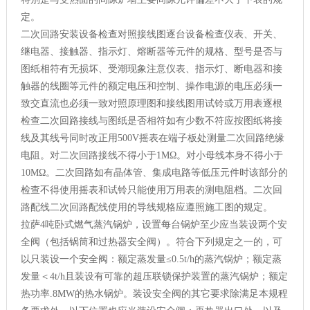
定。
二次回路安装设备检查对照接线图逐台设备检查仪表、开关、
继电器、接触器、指示灯、熔断器等元件的规格、型号是否与
图纸相符有无损坏、受潮现象注意仪表、指示灯、断电器和接
触器的线圈等元件的额定电压和控制、操作电源的电压必须一
致交直流也必须一致对照原理图和接线图用试铃或万用表逐根
检查二次回路接线与图纸是否相符如有少数不符应按图纸将接
线及其线号同时改正用500V摇表在端子板处测量二次回路绝缘
电阻。对二次回路接线不得小于1MΩ。对小母线本身不得小于
10MΩ。二次回路如有晶体管、集成电路等低压元件时该部分的
检查不得使用摇表和试铃只能使用万用表的测电阻档。二次回
路配线二次回路配线使用的导线规格应遵照施工图的规定。
拉萨4吨卧式燃气蒸汽锅炉，设置每台锅炉至少应当装设两个安
全阀（包括锅筒和过热器安全阀）。符合下列规定之一的，可
以只装设一个安全阀：额定蒸发量≤0.5t/h的蒸汽锅炉；额定蒸
发量＜4t/h且装设有可靠的超压联锁保护装置的蒸汽锅炉；额定
热功率.8MW的热水锅炉。装设安全阀的其它要求除满足本规程