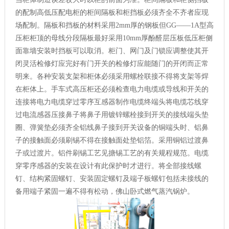
的配制高低压配电柜的柜间隔板和柜挡板必须齐全不齐者应现
场配制。隔板和挡板的材料采用2mm厚的钢板但GG——1A型高
压柜柜顶的母线分段隔板最好采用10mm厚酚醛层压板低压柜侧
面靠墙安装时挡板可以取消。柜门、网门及门锁应调整使其开
闭灵活检修灯应完好有门开关的检修灯应能随门的开闭而正常
明来。各种安装支架和柜体必须采用螺栓联接不得将支架等焊
在柜体上。手车式高压柜还必须检查电力电缆或导线和开关的
连接将电力电缆穿过零序互感器制作电缆终端头将电缆芯线穿
过电流感器压接鼻子将鼻子用镀锌螺栓接到开关的接线端头垫
圈、弹簧垫必须齐全铝线鼻子接到开关设备的铜端头时、铝鼻
子的接触面必须刷锡不得在接触面处垫铝箔。采用铜铝过渡鼻
子或过渡片。铝件刷锡工艺见搪锡工艺的有关规程规范。电缆
穿零序感器的安装在设计有此保护时才进行。将全部接线螺
钉、结构紧固螺钉、安装固定螺钉及端子板螺钉包括未接线的
备用端子紧固一遍不得有松动，佛山卧式燃气蒸汽锅炉。