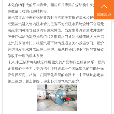
水化合物形成的平均质量。颗粒直径床温在煤结构中有效的孔
隙数量母粒的孔隙结构等。
返回顶部
蒸汽管道水冲击在锅炉并汽时并汽前没有很好疏水和暖管有水
或湿蒸汽进入管内疏水管的位置不对或疏水系统设计不合理无
法疏水均可能导致蒸汽管道水冲击。当发生蒸汽管道水冲击时
应开启锅炉的对空排汽门和各部疏水门通知汽机值班人员开启
主汽门前疏水门。根据汽温下降情况适当关小减温水门。锅炉
并炉时发生水冲击应停止并炉。联系检修处理不牢固的支吊架
修改不合理的疏水系统。
未来,中正锅炉将继续坚持用领先的产品和四全服务体系，提高
企业核心竞争力，努力把企业打造成一个国际知名的节能环保
设备供应商。相信，在国际化发展的道路上，中正锅炉必定会
越走越远，越走越好，佛山卧式燃气蒸汽锅炉。