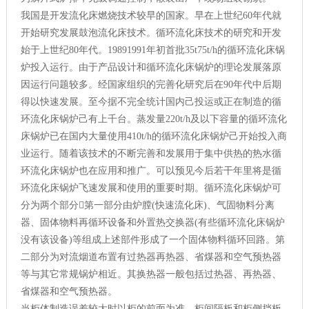
我国是开发流化床燃烧技术较早的国家。早在上世纪60年代就
开始研究发展鼓泡流化床技术。循环流化床技术的研究和开发
始于上世纪80年代。19891991年初首批35t75t/h的循环流化床锅
炉投入运行。由于产品设计和循环流化床锅炉的理论发展落原
因运行问题较多。经国家组织的完善化研究后在90年代中后期
得以快速发展。至今据不完全统计国内己投运或正在制造的循
环流化床锅炉己有上千台。蒸发量220t/h及以下容量的循环流化
床锅炉已在国内大量使用410t/h的循环流化床锅炉己开始投入商
业运行。随着该技术的不断完善和发展用于集中供热的热水循
环流化床锅炉也在应用和推广。可以预见今后若干年里将是循
环流化床锅炉飞速发展和使用的重要时期。循环流化床锅炉可
分为两个部分第一部分由炉膛(快速流化床)、气固物料分离
器、固体物料再循环设备和外置热交换器(有些循环流化床锅炉
没有该设备)等组成上述部件形成了一个固体物料循环回路。第
二部分为对流烟道布置有过热器再热器、省煤器和空气预热器
等与其它常规锅炉相近。其换热器一般包括过热器、再热器、
省煤器和空气预热器。
当柜体制造误差较大时以柜的前面为准。柜间隔板和柜侧挡板