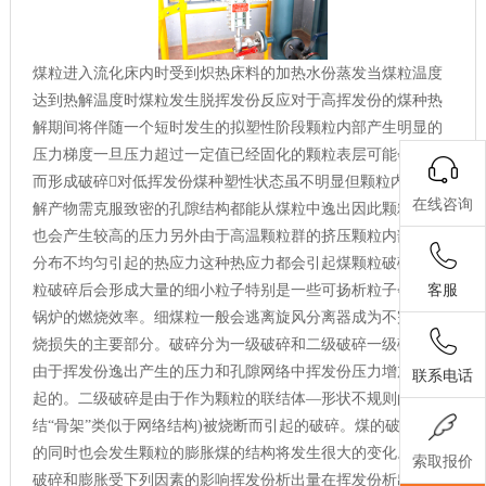
煤粒进入流化床内时受到炽热床料的加热水份蒸发当煤粒温度
达到热解温度时煤粒发生脱挥发份反应对于高挥发份的煤种热
解期间将伴随一个短时发生的拟塑性阶段颗粒内部产生明显的
压力梯度一旦压力超过一定值已经固化的颗粒表层可能会崩裂
而形成破碎对低挥发份煤种塑性状态虽不明显但颗粒内部的热
在线咨询
解产物需克服致密的孔隙结构都能从煤粒中逸出因此颗粒内部
也会产生较高的压力另外由于高温颗粒群的挤压颗粒内部温度
分布不均匀引起的热应力这种热应力都会引起煤颗粒破碎。煤
客服
粒破碎后会形成大量的细小粒子特别是一些可扬析粒子会影响
锅炉的燃烧效率。细煤粒一般会逃离旋风分离器成为不完全燃
烧损失的主要部分。破碎分为一级破碎和二级破碎一级破碎是
由于挥发份逸出产生的压力和孔隙网络中挥发份压力增加而引
联系电话
起的。二级破碎是由于作为颗粒的联结体—形状不规则的联
结“骨架”类似于网络结构)被烧断而引起的破碎。煤的破碎发生
的同时也会发生颗粒的膨胀煤的结构将发生很大的变化。一般
索取报价
破碎和膨胀受下列因素的影响挥发份析出量在挥发份析出时碳