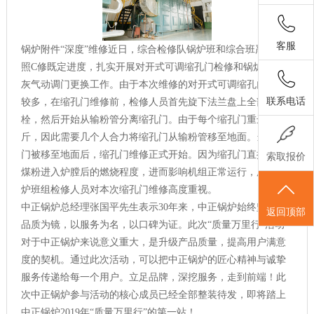
客服
锅炉附件“深度”维修近日，综合检修队锅炉班和综合班严格按
照C修既定进度，扎实开展对开式可调缩孔门检修和锅炉本体吹
灰气动调门更换工作。由于本次维修的对开式可调缩孔门数量
联系电话
较多，在缩孔门维修前，检修人员首先旋下法兰盘上全部螺
栓，然后开始从输粉管分离缩孔门。由于每个缩孔门重达400
斤，因此需要几个人合力将缩孔门从输粉管移至地面。当缩孔
门被移至地面后，缩孔门维修正式开始。因为缩孔门直接影响
索取报价
煤粉进入炉膛后的燃烧程度，进而影响机组正常运行，所以锅
炉班组检修人员对本次缩孔门维修高度重视。
中正锅炉总经理张国平先生表示30年来，中正锅炉始终坚持以
返回顶部
品质为镜，以服务为名，以口碑为证。此次“质量万里行”活动
对于中正锅炉来说意义重大，是升级产品质量，提高用户满意
度的契机。通过此次活动，可以把中正锅炉的匠心精神与诚挚
服务传递给每一个用户。立足品牌，深挖服务，走到前端！此
次中正锅炉参与活动的核心成员已经全部整装待发，即将踏上
中正锅炉2019年“质量万里行”的第一站！