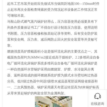
起吊工艺吊装开始前应先做试吊当锅筒距地面100—150mm时停
止起吊再次全面检查绳索的受力情况起吊设备的工作情况正常
可继续吊装。
马鞍山卧式燃气蒸汽锅炉好用么，压力容器使用必须要具有下
列条件质量保证书工厂不得自行设计制造压力容器。使用说明
书附图。压力容器检修检验原始记录等资料。应有安全防护装
置和安全阀、压力表、减压阀防止回火的安全装置等并灵敏可
靠。
燃烧强度高炉膛截面积小这是循环流化床的主要优点之一。其
截面热负荷约为36MW/m2接近或高于煤粉炉。2.2多维药业自备
电厂循环流化床锅炉系统多维药业自备电厂循环流化床锅炉是
一种自然循环水管锅炉采用由燃烧室、炉膛、水冷旋风分离
器、返料器组成的循环燃烧系统炉膛为膜式水冷壁结构过热器
分高、低II级过热器中间设I级喷水减温器尾部设两级省煤器和
一、二次风预热器。锅炉采用露天布置运转层高为8米锅炉标高
从零米算起锅炉的构架全部为金属构架。
在线咨询