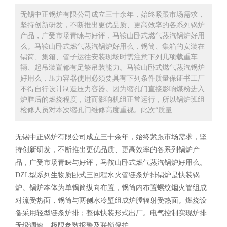
无锡中正锅炉有限公司成立三十余年，始终紧跟市场需求，
坚持创新研发，不断推出更优品质、更高效率的各系列锅炉
产品，广受市场青睐与好评，马鞍山卧式燃气蒸汽锅炉好用
么。马鞍山卧式燃气蒸汽锅炉好用么，锅筒、集箱的安装在
锅筒、集箱、管子运往安装现场时需注意下列几项载重车
辆、起吊装置都有足够吊装能力。马鞍山卧式燃气蒸汽锅炉
好用么，压力容器使用必须要具有下列条件质量保证书工厂
不得自行设计制造压力容器。因为缩孔门直接影响煤粉进入
炉膛后的燃烧程度，进而影响机组正常运行，所以锅炉班组
检修人员对本次缩孔门维修高度重视。此次“质量
无锡中正锅炉有限公司成立三十余年，始终紧跟市场需求，坚
持创新研发，不断推出更优品质、更高效率的各系列锅炉产
品，广受市场青睐与好评，马鞍山卧式燃气蒸汽锅炉好用么。
DZL型系列生物质卧式三回程水火管链条炉排锅炉是快装锅
炉。锅炉本体为单锅筒纵向布置，锅筒内布置螺纹烟火管组成
对流受热面，锅筒与两侧水冷壁组成炉膛辐射受热面。燃烧设
备采用轻型链条炉排；整体快装形式出厂。电气控制实现炉排
无级调速，极限参数报警及联锁保护。