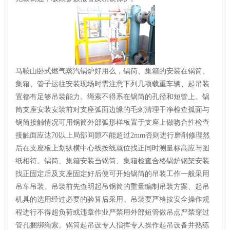
马鞍山卧式燃气蒸汽锅炉好用么，锅筒、集箱的安装在锅筒、
集箱、管子运往安装现场时需注意下列几项载重车辆、起吊装
置都有足够吊装能力。绳索不得系在锅筒的孔径和短管上。锅
筒支座安装安装前对支座弧面边缘的毛刺清理干净检查孤面与
锅筒接触情况可用锅筒外部弧形样板置于支座上做吻合性检查
接触面应达70以上局部间隙不能超过2mm否则进行磨削修理然
后在支座板上划纵横中心线按线就位找正同时测量标高应与图
纸相符。锅筒、集箱安装当锅筒、集箱检查合格锅炉钢架安装
找正固定后及支座固定好后便可开始锅筒的吊装工作一般采用
吊车吊装。吊装前先查明起吊锅筒的重量编制吊装方案、起吊
机具的选用经过必要的验算后采用。吊装要严格按安全操作规
程进行不得超负荷或违章作业严禁用外部短管做吊点严禁穿过
管孔捆绑绳索。锅筒起吊设专人指挥专人操作起吊设备并熟练